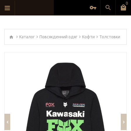
0
Каталог
Повсякденний одяг
Кофти
Толстовки