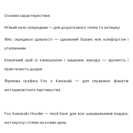
Основні характеристики:
М’який начіс ізсередини — для додаткового тепла та затишку
Фліс середньої щільності — ідеальний баланс між комфортом і
утепленням
Класичний крій із капюшоном і кишенею кенгуру — зручність і
практичність щодня
Фірмова графіка Fox x Kawasaki — для справжніх фанатів
мотоциклетного партнерства
Fox Kawasaki Hoodie — must-have для всіх шанувальників ендуро,
мотокросу і стилю на кожен день.