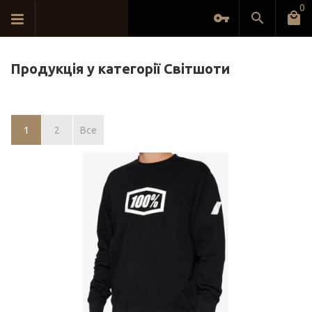
0
Продукція у категорії Світшоти
1
2
Все