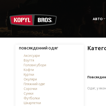
АВТО
Катего
ПОВСЯКДЕННИЙ ОДЯГ
Аксесуари
Взуття
Головні убори
Кофти
Куртки
Повсякден
Окуляри
Пляжний одяг
Одяг, у яко
Сорочки
Сумки
Футболки
Шкарпетки