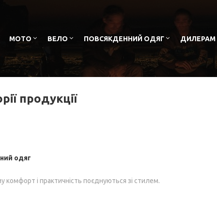
МОТО
ВЕЛО
ПОВСЯКДЕННИЙ ОДЯГ
ДИЛЕРАМ
рії продукції
ний одяг
му комфорт і практичність поєднуються зі стилем.