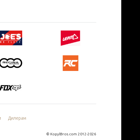
и
Дилерам
©
KopylBros.com
2012-2026