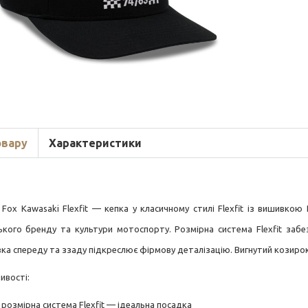
овару
Характеристики
 Fox Kawasaki Flexfit — кепка у класичному стилі Flexfit із вишивко
ького бренду та культури мотоспорту. Розмірна система Flexfit забе
ка спереду та ззаду підкреслює фірмову деталізацію. Вигнутий козирок
ивості:
розмірна система Flexfit — ідеальна посадка