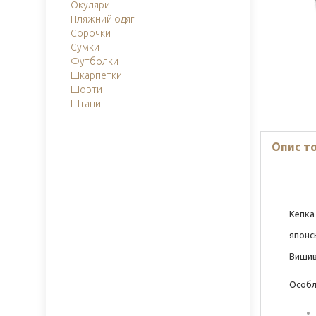
Окуляри
Пляжний одяг
Сорочки
Сумки
Футболки
Шкарпетки
Шорти
Штани
Опис т
Кепка
японс
Вишив
Особл