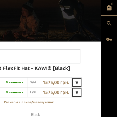
0
 FlexFit Hat - KAWI® [Black]
1575,00 грн.
В наявності
S/M
1575,00 грн.
L
В наявності
L/XL
Размеры шлемов/шапок/кепок
Black