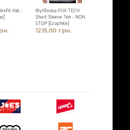
exFit Hat -
Футболка FOX TECH
Футболка FOX
ge]
Short Sleeve Tee - NON
Short Sleeve T
STOP [Graphite]
STOP [Olive Gr
рн.
1215,00 грн.
1215,00 гр