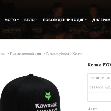
МОТО
ВЕЛО
ПОВСЯКДЕННИЙ ОДЯГ
ДИЛЕРАМ
алог
Повсякденний одяг
Головні убори
Кепки
Кепка FOX
38298-001-S/M
38298-001-L/X
Цвет