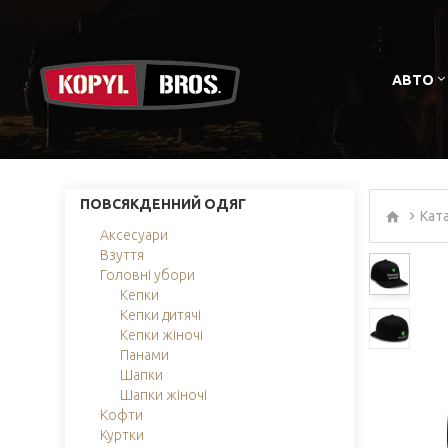
АВТО
ПОВСЯКДЕННИЙ ОДЯГ
Кат
Аксесуари
Взуття
Головні убори
Кепки
Кепки дитячі
Кепки жіночі
Панами
Шапки
Шапки жіночі
Кофти
Куртки