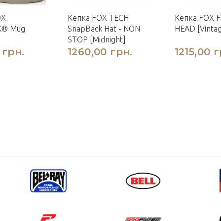
OX
Кепка FOX TECH
Кепка FOX Fl
K® Mug
SnapBack Hat - NON
HEAD [Vinta
STOP [Midnight]
 грн.
1260,00 грн.
1215,00 г