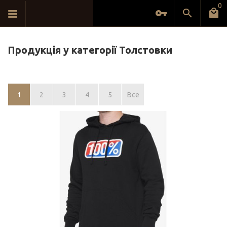
0
Продукція у категорії Толстовки
1
2
3
4
5
Все