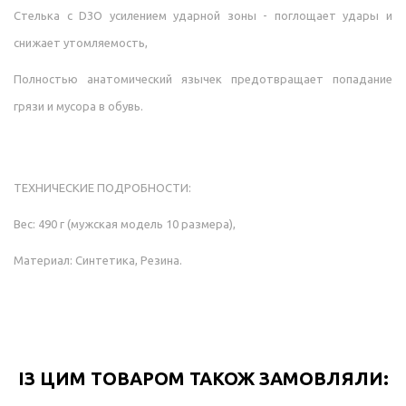
Стелька с D3O усилением ударной зоны - поглощает удары и
снижает утомляемость,
Полностью анатомический язычек предотвращает попадание
грязи и мусора в обувь.
ТЕХНИЧЕСКИЕ ПОДРОБНОСТИ:
Вес: 490 г
(мужская модель 10 размера),
Материал: Синтетика, Резина.
ІЗ ЦИМ ТОВАРОМ ТАКОЖ ЗАМОВЛЯЛИ: