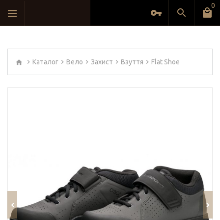
0
Каталог
Вело
Захист
Взуття
Flat Shoe