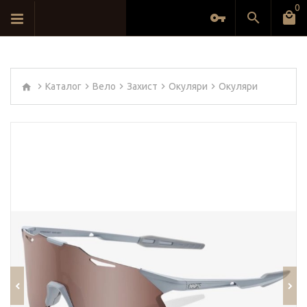
0
Каталог
Вело
Захист
Окуляри
Окуляри