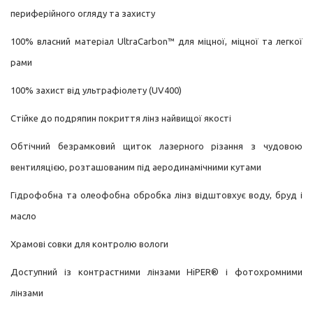
периферійного огляду та захисту
100% власний матеріал UltraCarbon™ для міцної, міцної та легкої
рами
100% захист від ультрафіолету (UV400)
Стійке до подряпин покриття лінз найвищої якості
Обтічний безрамковий щиток лазерного різання з чудовою
вентиляцією, розташованим під аеродинамічними кутами
Гідрофобна та олеофобна обробка лінз відштовхує воду, бруд і
масло
Храмові совки для контролю вологи
Доступний із контрастними лінзами HiPER® і фотохромними
лінзами