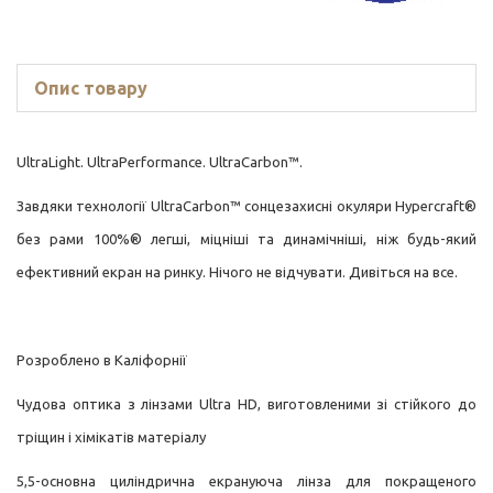
Опис товару
UltraLight. UltraPerformance. UltraCarbon™.
Завдяки технології UltraCarbon™ сонцезахисні окуляри Hypercraft®
без рами 100%® легші, міцніші та динамічніші, ніж будь-який
ефективний екран на ринку. Нічого не відчувати. Дивіться на все.
Розроблено в Каліфорнії
Чудова оптика з лінзами Ultra HD, виготовленими зі стійкого до
тріщин і хімікатів матеріалу
5,5-основна циліндрична екрануюча лінза для покращеного