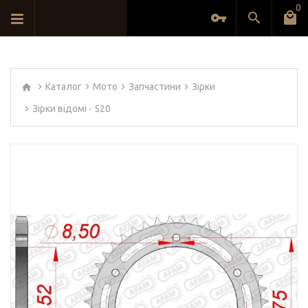
0
Каталог
Мото
Запчастини
Зірки
Зірки відомі - 520