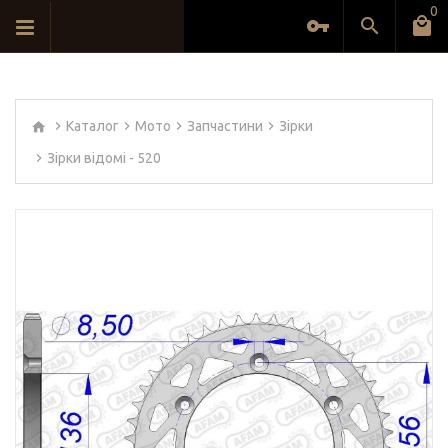
0
Каталог
Мото
Запчастини
Зірки
Зірки відомі - 520