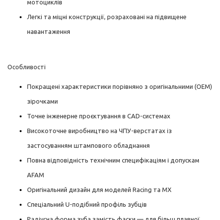
мотоциклів
Легкі та міцні конструкції, розраховані на підвищене
навантаження
Особливості
Покращені характеристики порівняно з оригінальними (OEM)
зірочками
Точне інженерне проєктування в CAD-системах
Високоточне виробництво на ЧПУ-верстатах із
застосуванням штампового обладнання
Повна відповідність технічним специфікаціям і допускам
AFAM
Оригінальний дизайн для моделей Racing та MX
Спеціальний U-подібний профіль зубців
Радіусна форма зуба замість фаски — для більш плавної