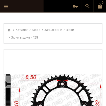
0
Каталог
Мото
Запчастини
Зірки
Зірки відомі - 428