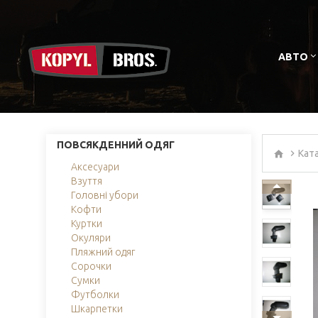
АВТО
ПОВСЯКДЕННИЙ ОДЯГ
Кат
Аксесуари
Взуття
Головні убори
Кофти
Куртки
Окуляри
Пляжний одяг
Сорочки
Сумки
Футболки
Шкарпетки