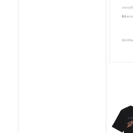
способ
B6
воз
Worldwi