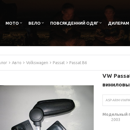
МОТО
ВЕЛО
ПОВСЯКДЕННИЙ ОДЯГ
ДИЛЕРАМ
алог
Авто
Volkswagen
Passat
Passat B6
VW Passa
виниловы
ASP-ARM-VWPA
Модельный 
2003