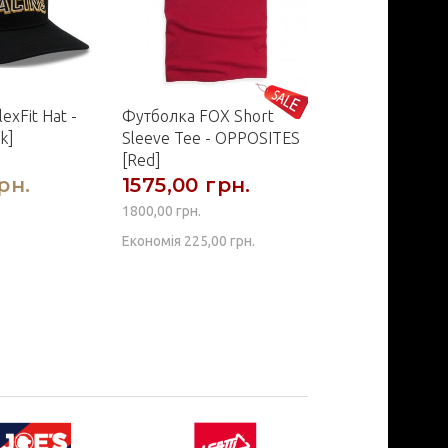
exFit Hat -
Футболка FOX Short
Рюкзак FOX 1
k]
Sleeve Tee - OPPOSITES
Backpack [Sadd
[Red]
рн.
1575,00 грн.
2160,00 г
1800,00 грн.
Економія 225,00 грн.