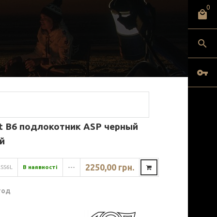
0
t B6 подлокотник ASP черный
й
2250,00 грн.
SS6L
В наявності
---
год