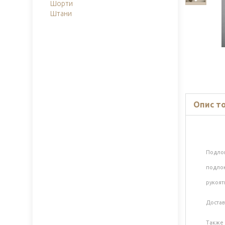
Шорти
Штани
Опис т
Подло
подлок
рукоят
Достав
Также