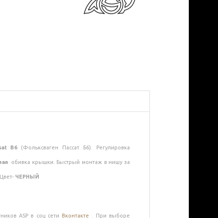
sat B6
(Фольксваген Пассат Б6). Регулировка
вая
обивка крышки. Быстрый монтаж в нишу за
Цвет-
ЧЕРНЫЙ
ников ASP в соц сети
Вконтакте
. При выборе