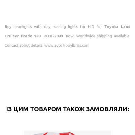
B
uy headlights with day running lights for HID for
Toyota Land
Cruiser Prado 120 2003-2009
now! Worldwide shipping available!
Contact about details. www.auto.kopylbros.com
ІЗ ЦИМ ТОВАРОМ ТАКОЖ ЗАМОВЛЯЛИ: