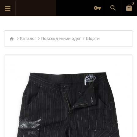
0
Каталог
Повсякденний одяг
Шорти