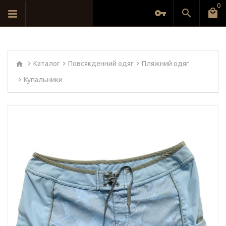
0
Каталог
Повсякденний одяг
Пляжний одяг
Купальники