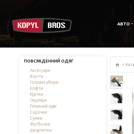
АВТО
ПОВСЯКДЕННИЙ ОДЯГ
Кат
Аксесуари
Взуття
Головні убори
Кофти
Куртки
Окуляри
Пляжний одяг
Сорочки
Сумки
Футболки
Шкарпетки