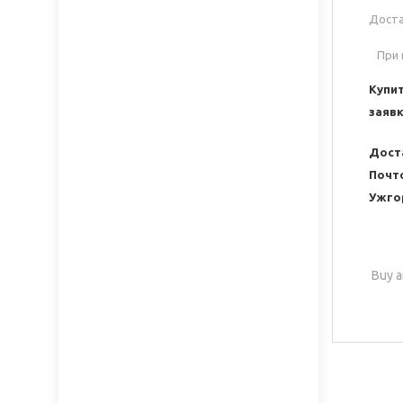
Доста
При в
Купи
заявк
Дост
Почт
Ужгор
Buy a