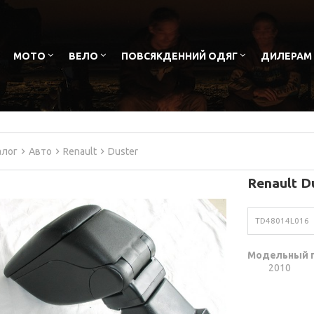
МОТО
ВЕЛО
ПОВСЯКДЕННИЙ ОДЯГ
ДИЛЕРАМ
алог
Авто
Renault
Duster
Renault D
TD48014L016
Модельный 
2010