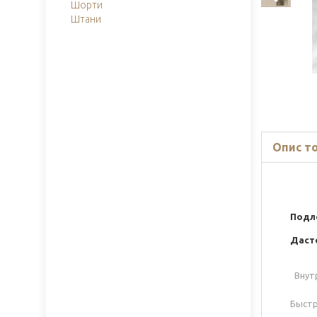
Шорти
Штани
Опис т
Подл
Дасте
Внутр
Быстр