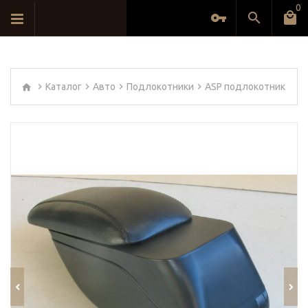
0
Каталог
Авто
Подлокотники
ASP подлокотник