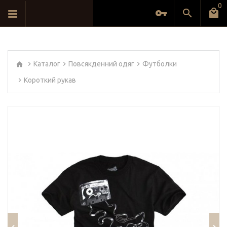
0
Каталог
Повсякденний одяг
Футболки
Короткий рукав