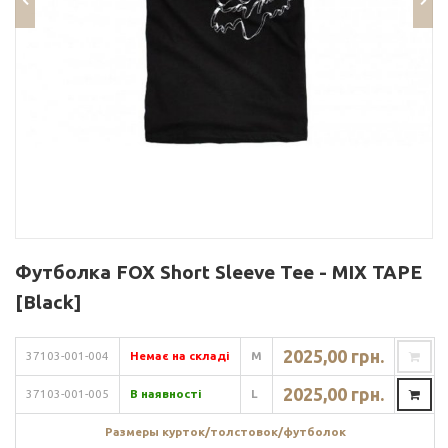
Футболка FOX Short Sleeve Tee - MIX TAPE
[Black]
2025,00 грн.
37103-001-004
Немає на складі
M
2025,00 грн.
37103-001-005
В наявності
L
Размеры курток/толстовок/футболок