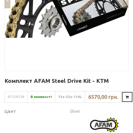
Комплект AFAM Steel Drive Kit - KTM
6570,00 грн.
07124759
В наявності
13z-52z-116L
Цвет
Silver