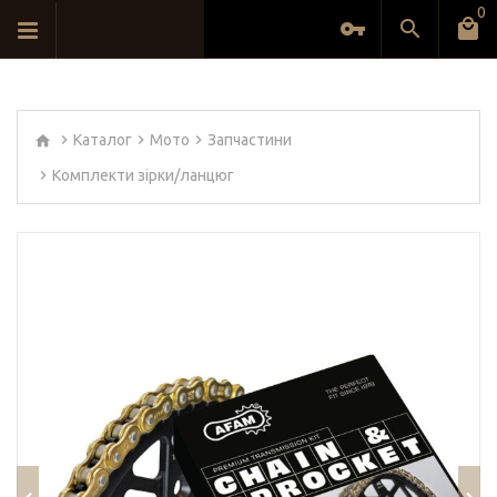
0
Каталог
Мото
Запчастини
Комплекти зірки/ланцюг