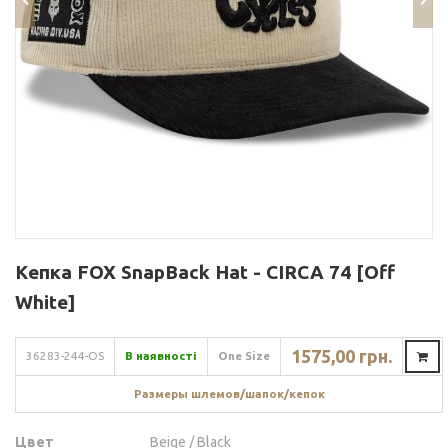
Кепка FOX SnapBack Hat - CIRCA 74 [Off
White]
1575,00 грн.
36283-244-OS
В наявності
One Size
Размеры шлемов/шапок/кепок
Цвет
Beige / Black