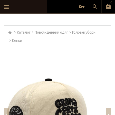
0
Каталог
Повсякденний одяг
Головні убори
Кепки