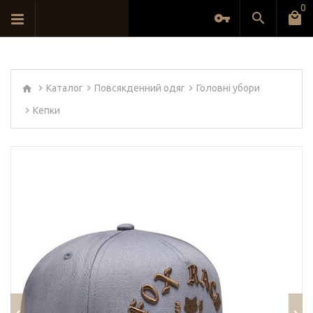
0
Каталог
Повсякденний одяг
Головні убори
Кепки