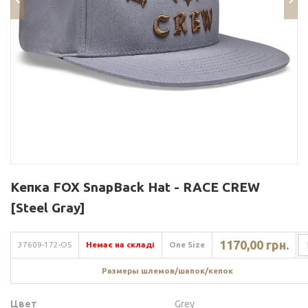
Кепка FOX SnapBack Hat - RACE CREW
[Steel Gray]
1170,00 грн.
37609-172-OS
Немає на складі
One Size
Размеры шлемов/шапок/кепок
Цвет
Grey