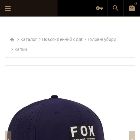
0
Каталог
Повсякденний одяг
Головні убори
Кепки