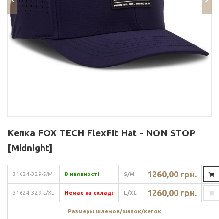
Кепка FOX TECH FlexFit Hat - NON STOP
[Midnight]
1260,00 грн.
31624-329-S/M
В наявності
S/M
1260,00 грн.
31624-329-L/XL
Немає на складі
L/XL
Размеры шлемов/шапок/кепок