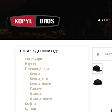
АВТО
ПОВСЯКДЕННИЙ ОДЯГ
Кат
Аксесуари
Взуття
Головні убори
Кепки
Кепки дитячі
Кепки жіночі
Панами
Шапки
Шапки жіночі
Кофти
Куртки