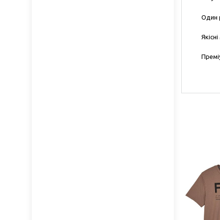
Один 
Якісн
Премі