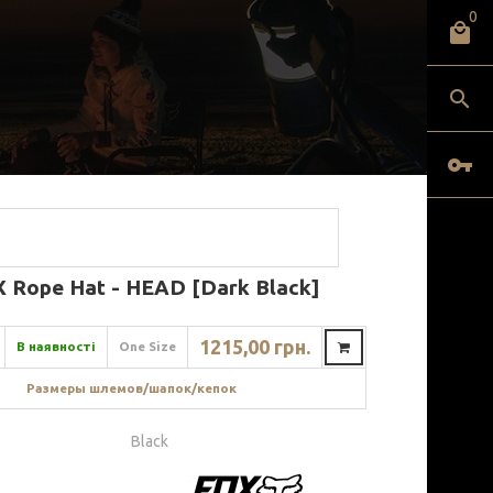
0
 Rope Hat - HEAD [Dark Black]
1215,00 грн.
В наявності
One Size
Размеры шлемов/шапок/кепок
Black