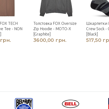
 FOX TECH
Толстовка FOX Oversize
Шкарпетки F
ve Tee - NON
Zip Hoodie - MOTO-X
Crew Sock -
]
[Graphite]
[Black]
 грн.
3600,00 грн.
517,50 гр