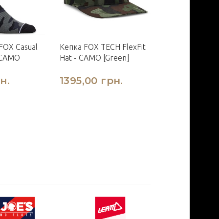
OX Casual
Кепка FOX TECH FlexFit
Кепка FOX TE
 CAMO
Hat - CAMO [Green]
SnapBack Hat 
STOP [Black]
н.
1395,00 грн.
1260,00 г