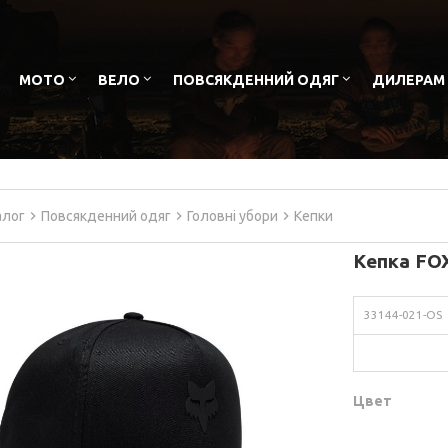
МОТО
ВЕЛО
ПОВСЯКДЕННИЙ ОДЯГ
ДИЛЕРАМ
алог
Повсякденний одяг
Головні убори
Кепки
Кепка FOX
33144-021-OS
Цвет