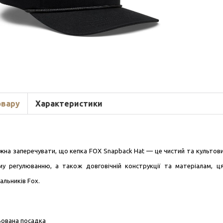
овару
Характеристики
жна заперечувати, що кепка FOX Snapback Hat — це чистий та культовий
му регулюванню, а також довговічній конструкції та матеріалам, ц
альників Fox.
ьована посадка