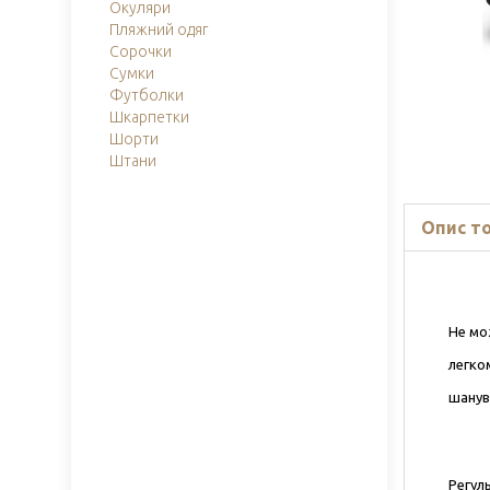
Окуляри
Пляжний одяг
Сорочки
Сумки
Футболки
Шкарпетки
Шорти
Штани
Опис т
Не мо
легко
шанув
Регул