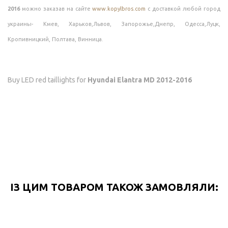
2016
можно заказав на сайте
www.kopylbros.com
с доставкой любой город
украины- Кмев, Харьков,Львов, Запорожье,Днепр, Одесса,Луцк,
Кропивницкий, Полтава, Винница.
Buy LED red taillights for
Hyundai Elantra MD 2012-2016
ІЗ ЦИМ ТОВАРОМ ТАКОЖ ЗАМОВЛЯЛИ: