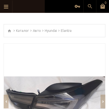
0
Каталог
Авто
Hyundai
Elantra