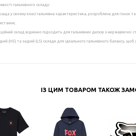
ивості гальмівного складу:
краща у своєму класі гальмівна характеристика, розроблена для гонок т
истання,
ційний склад відмінно підходить для гальмівних дисків з нержавіючої ст
дній (HS) та задній (LS) склади для ідеального гальмівного балансу, щоб 
ІЗ ЦИМ ТОВАРОМ ТАКОЖ ЗА