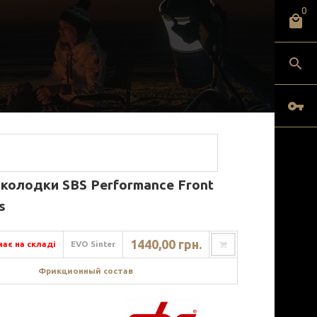
0
 колодки SBS Performance Front
s
1440,00 грн.
ає на складі
EVO Sinter
Фрикционный состав