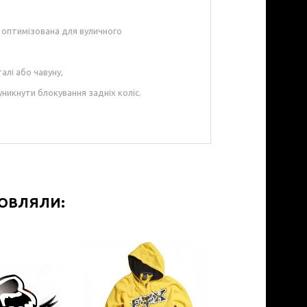
а оптимізована для вуличного
алі або чавуну,
уникнути блокування задніх коліс.
МОВЛЯЛИ: