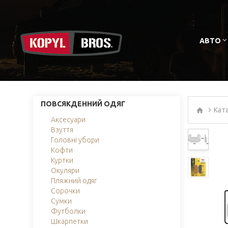
АВТО
ПОВСЯКДЕННИЙ ОДЯГ
Кат
Аксесуари
Взуття
Головні убори
Кофти
Куртки
Окуляри
Пляжний одяг
Сорочки
Сумки
Футболки
Шкарпетки