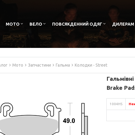
МОТО
ВЕЛО
ПОВСЯКДЕННИЙ ОДЯГ
ДИЛЕРАМ
алог
Мото
Запчастини
Гальма
Колодки - Street
Гальмівні
Brake Pad
1004HS
Нем