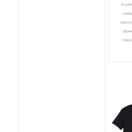
Особл
- най
викор
- фрик
- пере