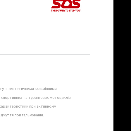
ту із синтетичними гальмівними
 спортивних та турингових мотоциклів.
 характеристики при активному
ідчуття при гальмуванні.