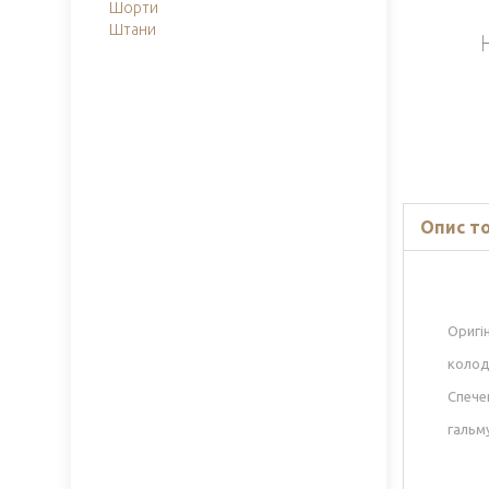
Шорти
Штани
Опис т
Оригі
колод
Спече
гальму