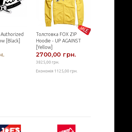
 Authorized
Толстовка FOX ZIP
Футболка FOX
w [Black]
Hoodie - UP AGAINST
Sleeve Tee - 
[Yellow]
[Midnight]
н.
2700,00 грн.
2025,00 г
3825,00 грн.
Економія 1125,00 грн.