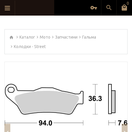
0
Каталог
Мото
Запчастини
Гальма
Колодки - Street