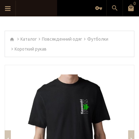
0
Каталог
Повсякденний одяг
Футболки
Короткий рукав