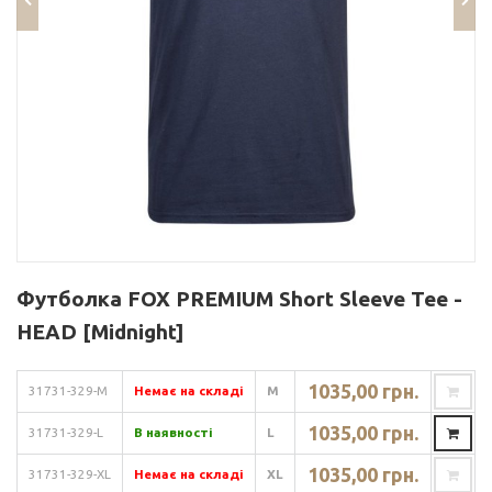
Футболка FOX PREMIUM Short Sleeve Tee -
HEAD [Midnight]
1035,00 грн.
31731-329-M
Немає на складі
M
1035,00 грн.
31731-329-L
В наявності
L
1035,00 грн.
31731-329-XL
Немає на складі
XL