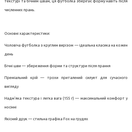
текстурі та бічним швам, ця футболка зберігає форму навіть після
численних прань.
Основні характеристики:
Чоловіча футболка з круглим вирізом — ідеальна класика на кожен
день
Бічні шви — збереження форми та структури після прання
Преміальний крій — трохи приталений силует для сучасного
вигляду
Надм'яка текстура і легка вага (155 г) — максимальний комфорт у
носінні
Якісний друк — стильна графіка Fox на грудях