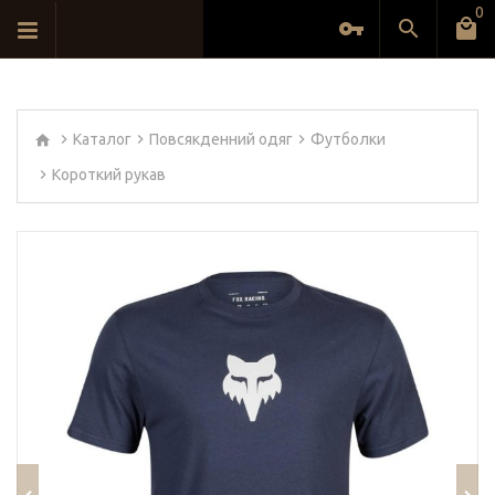
0
Каталог
Повсякденний одяг
Футболки
Короткий рукав