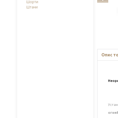
Шорти
Штани
Опис т
Неор
Устан
огне