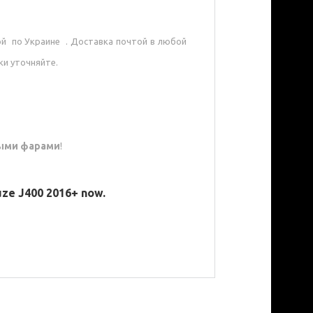
ой по Украине . Доставка почтой в любой
ки уточняйте.
ыми фарами
!
uze J400 2016+ now.