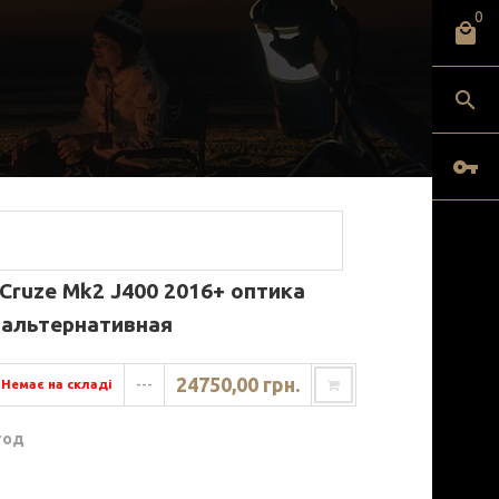
0
 Cruze Mk2 J400 2016+ оптика
 альтернативная
24750,00 грн.
Немає на складі
---
год