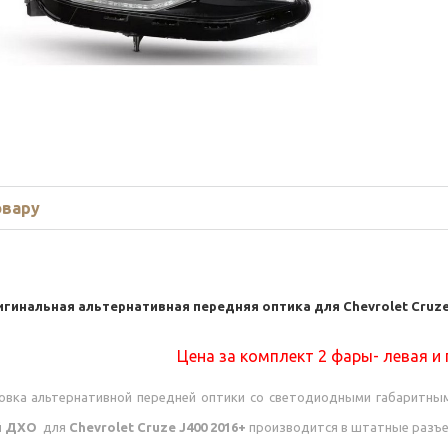
овару
игинальная альтернативная передняя оптика для
Chevrolet Cruze
Цена за комплект 2 фары- левая и
овка альтернативной передней оптики со светодиодными габаритны
й ДХО
для
Chevrolet Cruze J400 2016+
производится в штатные разъ