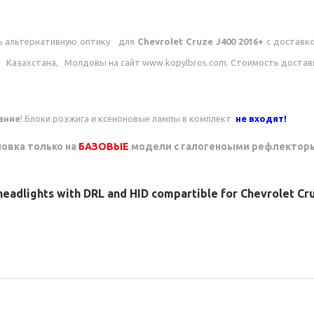
ь альтернативную оптику для
Chevrolet Cruze J400 2016+
с доставк
 Казахстана, Молдовы на сайт www.kopylbros.com. Стоимость достав
ание
! Блоки розжига и ксеноновые лампы в комплект
не входят!
новка только на
БАЗОВЫЕ
модели с галогеноыми рефлектор
headlights with DRL and HID compartible for Chevrolet Cr