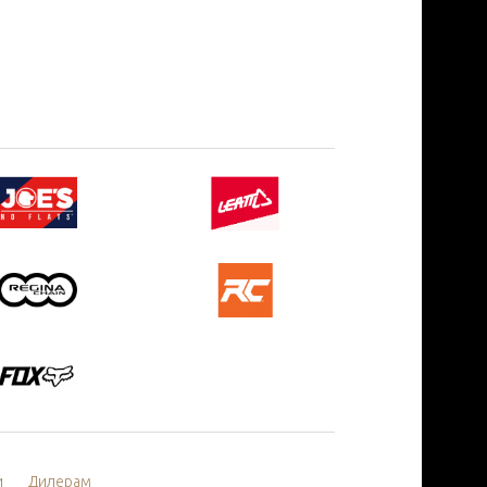
и
Дилерам