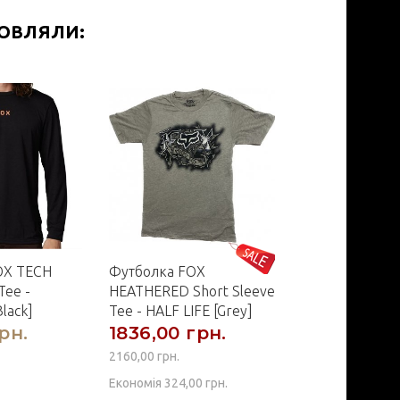
МОВЛЯЛИ:
OX TECH
Футболка FOX
Кепка FOX Truc
Tee -
HEATHERED Short Sleeve
TRICK [Off Whi
lack]
Tee - HALF LIFE [Grey]
рн.
1836,00 грн.
1035,00 гр
2160,00 грн.
Економія 324,00 грн.