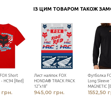
ІЗ ЦИМ ТОВАРОМ ТАКОЖ ЗА
FOX Short
Лист наліпок FOX
Футболка F
 - HC94 [Red]
HONDA® TRACK PACK
Long Sleeve 
12"x18"
MAGNETIC [B
 грн.
945,00 грн.
1552,50 г