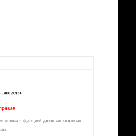
 J400 2016+
 правая
ми огнями и функцией
дневных ходовых
емы.