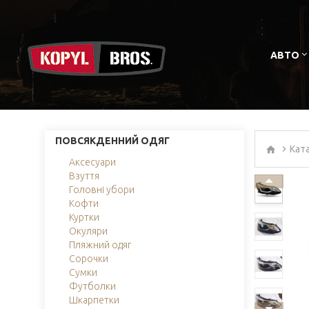
АВТО
ПОВСЯКДЕННИЙ ОДЯГ
Кат
Аксесуари
Взуття
Головні убори
Кофти
Куртки
Окуляри
Пляжний одяг
Сорочки
Сумки
Футболки
Шкарпетки