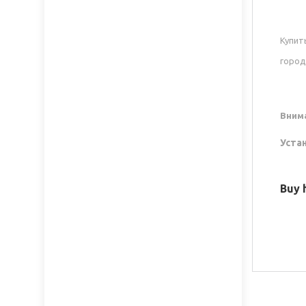
Купит
город
Вним
Уста
Buy 