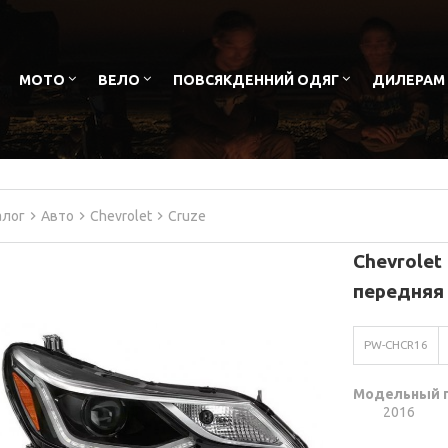
МОТО
ВЕЛО
ПОВСЯКДЕННИЙ ОДЯГ
ДИЛЕРАМ
алог
Авто
Chevrolet
Cruze
Chevrolet
передняя
PW-CHCR16
Модельный 
2016