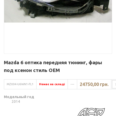
Mazda 6 оптика передняя тюнинг, фары
под ксенон стиль OEM
24750,00 грн.
MZ004-U6WN1-FL1
Немає на складі
---
Модельный год
2014