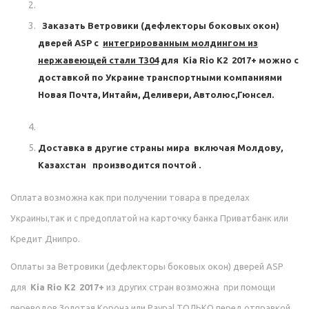
Заказать
Ветровики (дефлекторы боковых окон)
дверей ASP с
интегрированным молдингом из
нержавеющей стали Т304
для
Kia Rio K2 2017+
можно с
доставкой по Украине транспортными компаниями
Новая Почта, Интайм, Деливери, Автолюс,Гюнсел.
Доставка в другие страны мира включая Молдову,
Казахстан производится почтой .
Оплата возможна как при получении товара в пределах
Украины,так и с предоплатой на карточку банка Приватбанк или
Кредит Днипро.
Оплаты за
Ветровики (дефлекторы боковых окон) дверей ASP
для
Kia Rio K2 2017+
из других стран возможна при помощи
переводов Золотая Корона или Paypal ТОЛЬКО перед отправкой