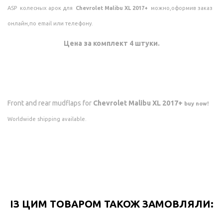
ASP колесных арок для
Chevrolet Malibu XL 2017+
можно,оформив заказ
онлайн,по email или телефону.
Цена за комплект 4 штуки.
Front and rear mudflaps for
Chevrolet Malibu XL 2017+
buy now!
Worldwide shipping available.
ІЗ ЦИМ ТОВАРОМ ТАКОЖ ЗАМОВЛЯЛИ: