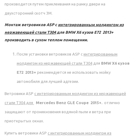
производится путем приклеивания на рамку двери на
двухсторонний скотч 3М.
Монтаж ветровиков ASP с
интегрированным молдингом из
нержавеющей стали Т304
для
BMW X6 кузов E72 2013+
производить в сухом теплом помещении.
После установки ветровиков ASP с
интегрированным
молдингом из нержавеющей стали Т304
для
BMW X6 кузов
E72 2013+
рекомендуется не использовать мойку
автомобиля для лучшей адгезии.
Ветровики ASP
с
интегрированным молдингом из нержавеющей
стали Т304
для
Mercedes Benz GLE Coupe 2015+.
отлично
защищают от проникновения водяной пыли и ветра при
приоткрытых окнах.
Купить ветровики ASP
с
интегрированным молдингом из